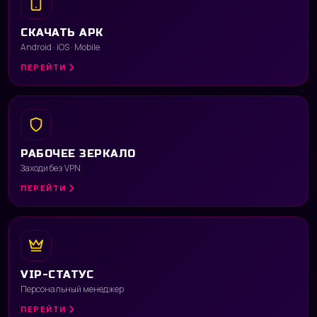
СКАЧАТЬ APK
Android · iOS · Mobile
ПЕРЕЙТИ
РАБОЧЕЕ ЗЕРКАЛО
Заходи без VPN
ПЕРЕЙТИ
VIP-СТАТУС
Персональный менеджер
ПЕРЕЙТИ