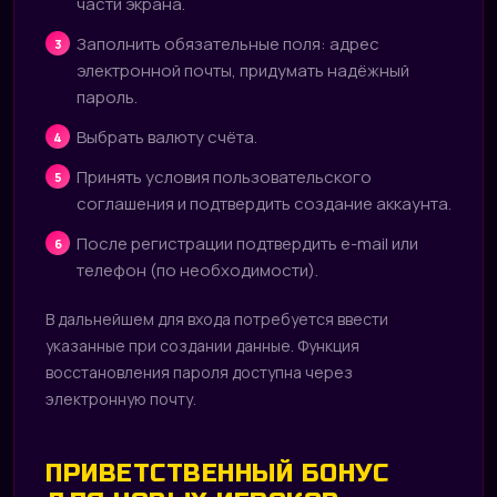
части экрана.
Заполнить обязательные поля: адрес
электронной почты, придумать надёжный
пароль.
Выбрать валюту счёта.
Принять условия пользовательского
соглашения и подтвердить создание аккаунта.
После регистрации подтвердить e-mail или
телефон (по необходимости).
В дальнейшем для входа потребуется ввести
указанные при создании данные. Функция
восстановления пароля доступна через
электронную почту.
ПРИВЕТСТВЕННЫЙ БОНУС