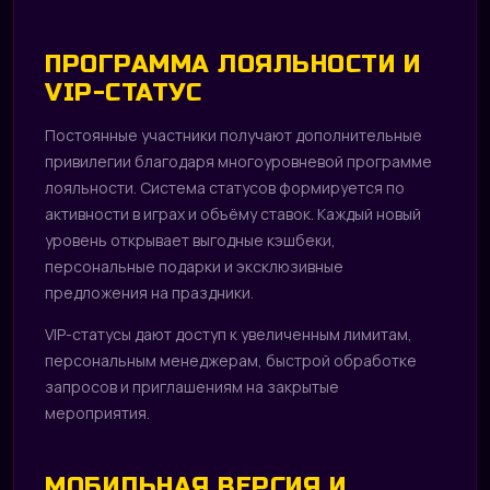
ПРОГРАММА ЛОЯЛЬНОСТИ И
VIP-СТАТУС
Постоянные участники получают дополнительные
привилегии благодаря многоуровневой программе
лояльности. Система статусов формируется по
активности в играх и объёму ставок. Каждый новый
уровень открывает выгодные кэшбеки,
персональные подарки и эксклюзивные
предложения на праздники.
VIP-статусы дают доступ к увеличенным лимитам,
персональным менеджерам, быстрой обработке
запросов и приглашениям на закрытые
мероприятия.
МОБИЛЬНАЯ ВЕРСИЯ И