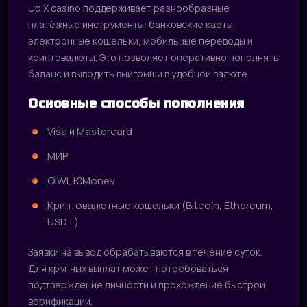
Up X casino поддерживает разнообразные
платёжные инструменты: банковские карты,
электронные кошельки, мобильные переводы и
криптовалюты. Это позволяет оперативно пополнять
баланс и выводить выигрыши в удобной валюте.
Основные способы пополнения
Visa и Mastercard
МИР
QIWI, ЮMoney
Криптовалютные кошельки (Bitcoin, Ethereum,
USDT)
Заявки на вывод обрабатываются в течение суток.
Для крупных выплат может потребоваться
подтверждение личности и прохождение быстрой
верификации.