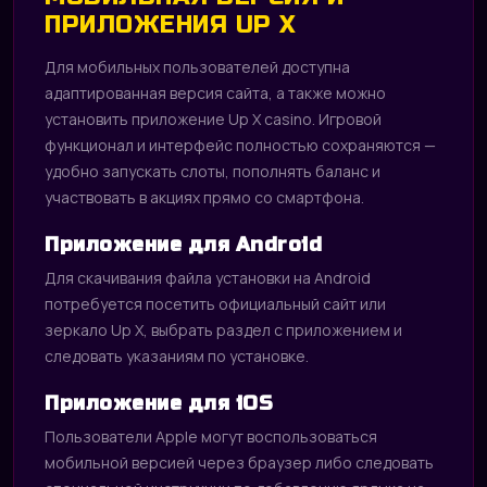
ПРИЛОЖЕНИЯ UP X
Для мобильных пользователей доступна
адаптированная версия сайта, а также можно
установить приложение Up X casino. Игровой
функционал и интерфейс полностью сохраняются —
удобно запускать слоты, пополнять баланс и
участвовать в акциях прямо со смартфона.
Приложение для Android
Для скачивания файла установки на Android
потребуется посетить официальный сайт или
зеркало Up X, выбрать раздел с приложением и
следовать указаниям по установке.
Приложение для iOS
Пользователи Apple могут воспользоваться
мобильной версией через браузер либо следовать