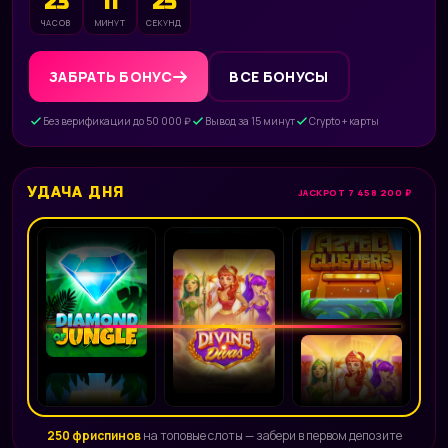
23
11
24
ЧАСОВ
МИНУТ
СЕКУНД
ЗАБРАТЬ БОНУС
ВСЕ БОНУСЫ
Без верификации до 50 000 ₽
Вывод за 15 минут
Crypto + карты
УДАЧА ДНЯ
JACKPOT 7 458 200 ₽
250 фриспинов
на топовые слоты — забери в первом депозите