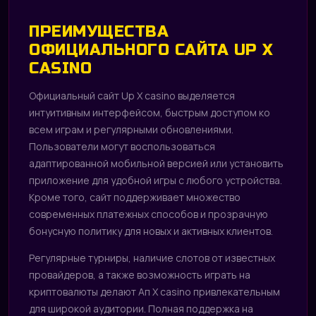
ПРЕИМУЩЕСТВА
ОФИЦИАЛЬНОГО САЙТА UP X
CASINO
Официальный сайт Up X casino выделяется
интуитивным интерфейсом, быстрым доступом ко
всем играм и регулярными обновлениями.
Пользователи могут воспользоваться
адаптированной мобильной версией или установить
приложение для удобной игры с любого устройства.
Кроме того, сайт поддерживает множество
современных платежных способов и прозрачную
бонусную политику для новых и активных клиентов.
Регулярные турниры, наличие слотов от известных
провайдеров, а также возможность играть на
криптовалюты делают Ап Х casino привлекательным
для широкой аудитории. Полная поддержка на