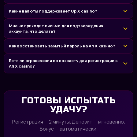
Какие валюты поддерживает Up X casino?
Мне не приходит письмо для подтверждения
аккаунта, что делать?
Как восстановить забытый пароль на Ап Х казино?
Есть ли ограничения по возрасту для регистрации в
Ап Х casino?
ГОТОВЫ ИСПЫТАТЬ
УДАЧУ?
Регистрация — 2 минуты. Депозит — мгновенно.
Бонус — автоматически.